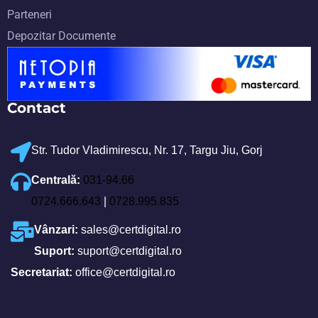
Parteneri
Depozitar Documente
Contact
Str. Tudor Vladimirescu, Nr. 17, Targu Jiu, Gorj
Centrală:
031-94.66
0724.666.643
|
0728.995.835
Vânzari:
sales@certdigital.ro
Suport:
suport@certdigital.ro
Secretariat:
office@certdigital.ro