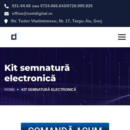
031-94.66
sau
0724.666.643
/
0728.995.835
office@certdigital.ro
Str. Tudor Vladimirescu, Nr. 17, Targu-Jiu, Gorj
Kit semnatură
electronică
HOME
KIT SEMNATURĂ ELECTRONICĂ