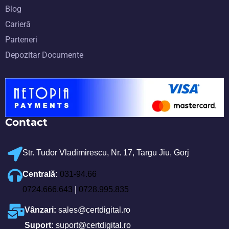
Blog
Carieră
Parteneri
Depozitar Documente
Contact
Str. Tudor Vladimirescu, Nr. 17, Targu Jiu, Gorj
Centrală:
031-94.66
0724.666.643
|
0728.995.835
Vânzari:
sales@certdigital.ro
Suport:
suport@certdigital.ro