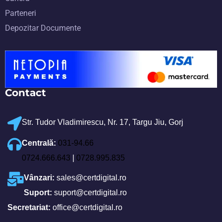
Parteneri
Depozitar Documente
Contact
Str. Tudor Vladimirescu, Nr. 17, Targu Jiu, Gorj
Centrală:
031-94.66
0724.666.643
|
0728.995.835
Vânzari:
sales@certdigital.ro
Suport:
suport@certdigital.ro
Secretariat:
office@certdigital.ro