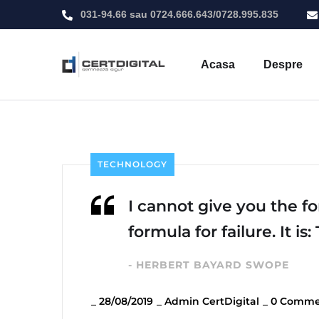
031-94.66
sau
0724.666.643
/
0728.995.835
Acasa
Despre
TECHNOLOGY
I cannot give you the fo
formula for failure. It is
- HERBERT BAYARD SWOPE
_
28/08/2019
_
Admin CertDigital
_
0 Comme