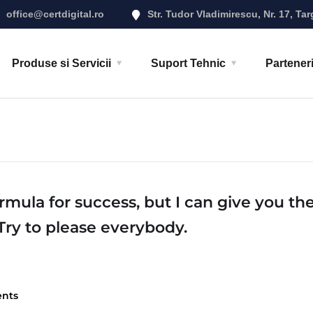
office@certdigital.ro
Str. Tudor Vladimirescu, Nr. 17, Tar
Produse si Servicii
Suport Tehnic
Partener
rmula for success, but I can give you th
: Try to please everybody.
nts