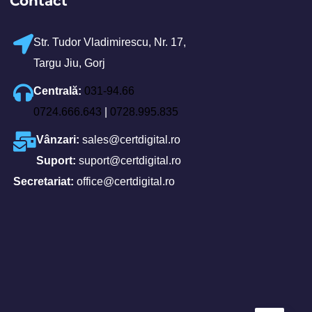
Contact
Str. Tudor Vladimirescu, Nr. 17,
Targu Jiu, Gorj
Centrală:
031-94.66
0724.666.643
|
0728.995.835
Vânzari:
sales@certdigital.ro
Suport:
suport@certdigital.ro
Secretariat:
office@certdigital.ro