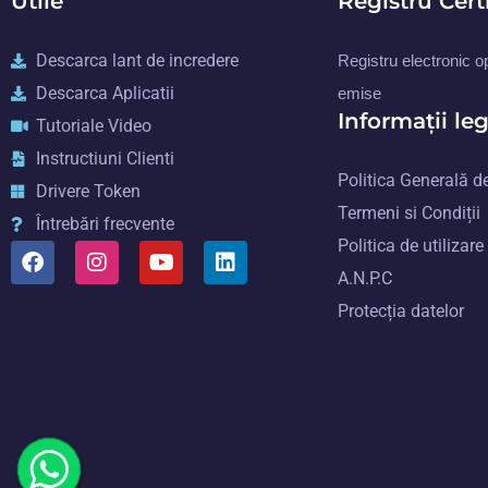
Utile
Registru Cert
Descarca lant de incredere
Registru electronic ope
Descarca Aplicatii
emise
Informații le
Tutoriale Video
Instructiuni Clienti
Politica Generală de
Drivere Token
Termeni si Condiții
Întrebări frecvente
Politica de utilizare
A.N.P.C
Protecția datelor