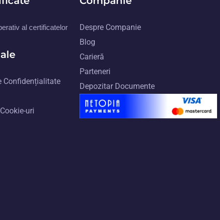
ificate
Companie
Despre Companie
rativ al certificatelor
Blog
gale
Carieră
Parteneri
 Confidențialitate
Depozitar Documente
 Cookie-uri