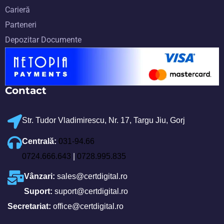
Carieră
Parteneri
Depozitar Documente
Contact
Str. Tudor Vladimirescu, Nr. 17, Targu Jiu, Gorj
Centrală:
031-94.66
0724.666.643
|
0728.995.835
Vânzari:
sales@certdigital.ro
Suport:
suport@certdigital.ro
Secretariat:
office@certdigital.ro