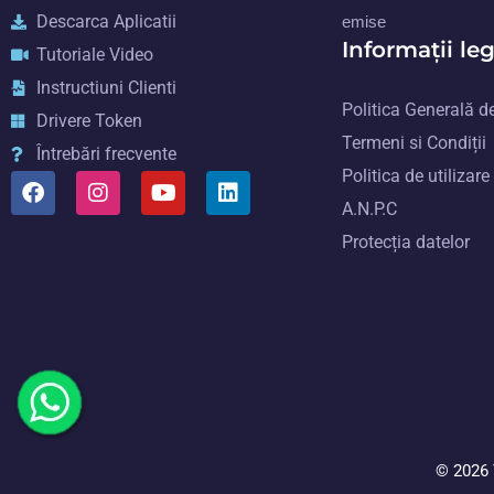
Descarca Aplicatii
emise
Informații le
Tutoriale Video
Instructiuni Clienti
Politica Generală de
Drivere Token
Termeni si Condiții
Întrebări frecvente
Politica de utilizare
A.N.P.C
Protecția datelor
© 2026 