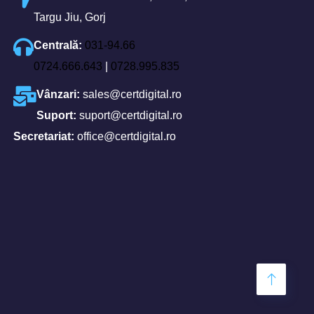
Targu Jiu, Gorj
Centrală:
031-94.66
0724.666.643
|
0728.995.835
Vânzari:
sales@certdigital.ro
Suport:
suport@certdigital.ro
Secretariat:
office@certdigital.ro