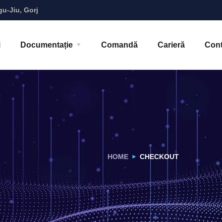
gu-Jiu, Gorj
i
Documentație
Comandă
Carieră
Cont
HOME
CHECKOUT