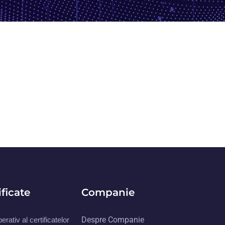
ificate
Companie
Despre Companie
rativ al certificatelor