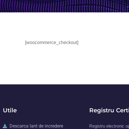
[woocommerce_checkout]
Utile
Registru Cert
Descarca lant de incredere
Registru electronic ope